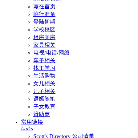
写在首页
临行准备
登陆初期
学校校区
租房买房
家具相关
电视/电话/网络
车子相关
找工学习
生活购物
女儿相关
儿子相关
语嫣随笔
子女教育
赞助商
常用链接
Links
Scott's Directory 公司清单