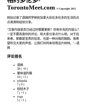
相约多伦多-
TorontoMeet.com
© Copyright 2012
网站记录了语嫣同学移民加拿大后在多伦多的生活的点
点滴滴和经验分享。
“文章内容是否已经过时需要更新？你有补充的内容么？
一定不要吝啬你的评论，和大家分享点什么吧。对于后
来者，那都是宝贵的信息，也是一种对我的鼓励。我希
望听见大家的声音，让我们共同来培育这片树林。”--语
嫣
评论排名
语嫣
38
(
+8
)
量体温的猫
10
(
+3
)
juliajulia
7
(
0
)
轻轻木子
7
(
+1
)
yuga
5
(
+1
)