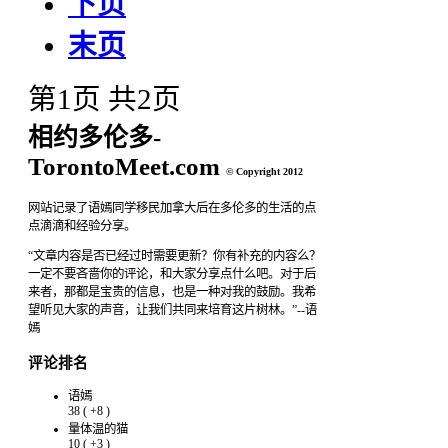
下页
末页
第1页 共2页
相约多伦多-
TorontoMeet.com
© Copyright 2012
网站记录了语嫣同学移民加拿大后在多伦多的生活的点
点滴滴和经验分享。
“文章内容是否已经过时需要更新？你有补充的内容么？
一定不要吝啬你的评论，和大家分享点什么吧。对于后
来者，那都是宝贵的信息，也是一种对我的鼓励。我希
望听见大家的声音，让我们共同来培育这片树林。”--语
嫣
评论排名
语嫣
38
(
+8
)
量体温的猫
10
(
+3
)