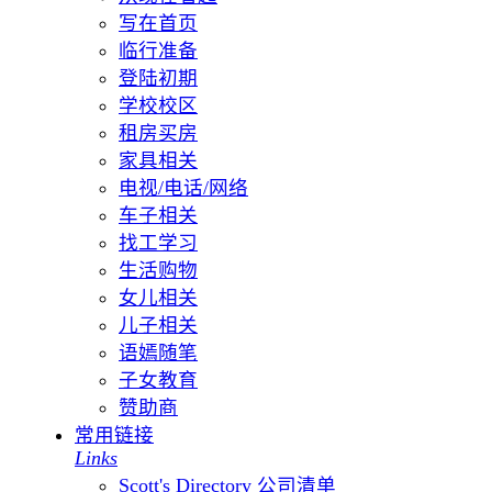
写在首页
临行准备
登陆初期
学校校区
租房买房
家具相关
电视/电话/网络
车子相关
找工学习
生活购物
女儿相关
儿子相关
语嫣随笔
子女教育
赞助商
常用链接
Links
Scott's Directory 公司清单