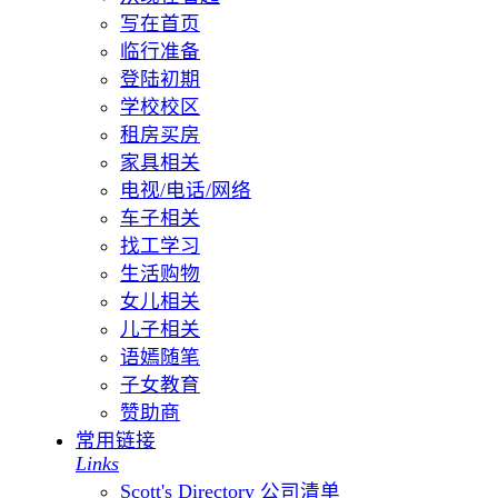
写在首页
临行准备
登陆初期
学校校区
租房买房
家具相关
电视/电话/网络
车子相关
找工学习
生活购物
女儿相关
儿子相关
语嫣随笔
子女教育
赞助商
常用链接
Links
Scott's Directory 公司清单