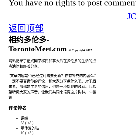
You have no rights to post comments
J
返回顶部
相约多伦多-
TorontoMeet.com
© Copyright 2012
网站记录了语嫣同学移民加拿大后在多伦多的生活的点
点滴滴和经验分享。
“文章内容是否已经过时需要更新？你有补充的内容么？
一定不要吝啬你的评论，和大家分享点什么吧。对于后
来者，那都是宝贵的信息，也是一种对我的鼓励。我希
望听见大家的声音，让我们共同来培育这片树林。”--语
嫣
评论排名
语嫣
38
(
+8
)
量体温的猫
10
(
+3
)