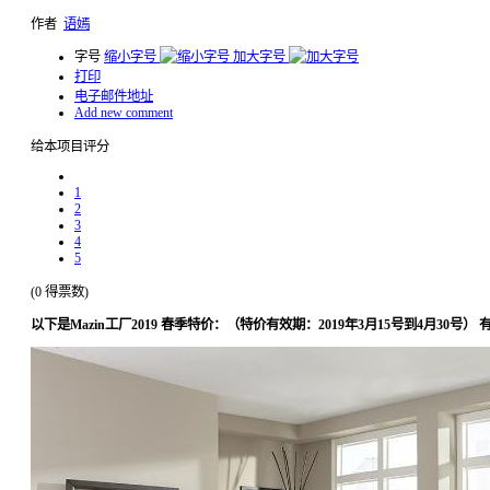
作者
语嫣
字号
缩小字号
加大字号
打印
电子邮件地址
Add new comment
给本项目评分
1
2
3
4
5
(0 得票数)
以下是Mazin工厂2019 春季
特价
：（特价有效期：2019年3月15号到4月30号）