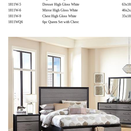
1811W-5
Dresser High Gloss White
63x1
1811W-6
Mirror High Gloss White
46x2
1811W-9
Chest High Gloss White
35x1
1811WQ6
6pc Queen Set with Chest: