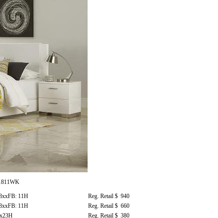
g 1811WK
8xxFB: 11H
Reg. Retail $ 940
8xxFB: 11H
Reg. Retail $ 660
6x23H
Reg. Retail $ 380