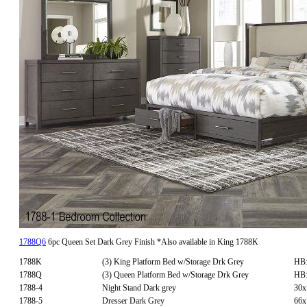
1788Q6
6pc Queen Set Dark Grey Finish *Also available in King 1788K
1788K
(3) King Platform Bed w/Storage Drk Grey
HB:
1788Q
(3) Queen Platform Bed w/Storage Drk Grey
HB:
1788-4
Night Stand Dark grey
30x
1788-5
Dresser Dark Grey
66x