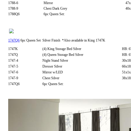
1788-6
Mirror
47
1788-9
Chest Dark Grey
40x
1788Q6
6pc Queen Set:
1747Q6
6pc Queen Set
Silver Finish *Also available in King 1747K
1747K
(4) King Storage Bed Silver
HB: 
1747Q
(4) Queen Storage Bed Silver
HB: 
1747-4
Night Stand Silver
30x1
1747-5
Dresser Silver
66x1
1747-6
Mirror w/LED
51x1
1747-9
Chest Silver
38x1
1747Q6
6pc Queen Set: