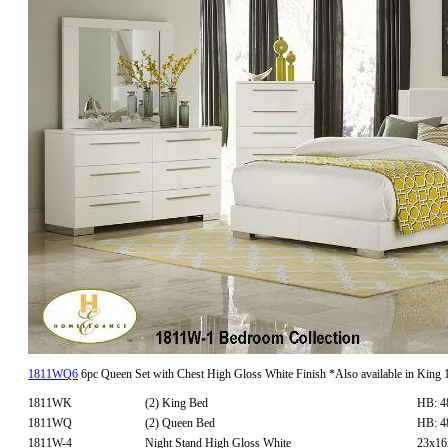
1811WQ6
6pc Queen Set with Chest
High Gloss White Finish *Also available in Kin
1811WK
(2) King Bed
HB: 4
1811WQ
(2) Queen Bed
HB: 4
1811W-4
Night Stand High Gloss White
23x1