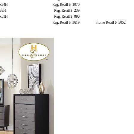
8x34H
Reg. Retail $ 1070
x38H
Reg. Retail $ 239
8x51H
Reg. Retail $ 890
Reg. Retail $ 3619
Promo Retail $ 3052