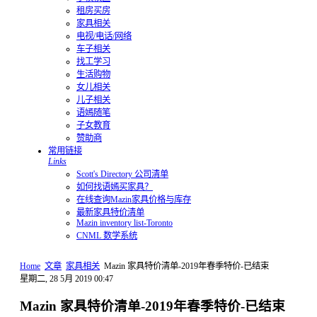
租房买房
家具相关
电视/电话/网络
车子相关
找工学习
生活购物
女儿相关
儿子相关
语嫣随笔
子女教育
赞助商
常用链接
Links
Scott's Directory 公司清单
如何找语嫣买家具？
在线查询Mazin家具价格与库存
最新家具特价清单
Mazin inventory list-Toronto
CNML 数学系统
Home
文章
家具相关
Mazin 家具特价清单-2019年春季特价-已结束
星期二, 28 5月 2019 00:47
Mazin 家具特价清单-2019年春季特价-已结束