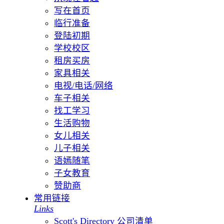
写在首页
临行准备
登陆初期
学校校区
租房买房
家具相关
电视/电话/网络
车子相关
找工学习
生活购物
女儿相关
儿子相关
语嫣随笔
子女教育
赞助商
常用链接
Links
Scott's Directory 公司清单