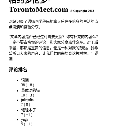
相约多伦多-
TorontoMeet.com
© Copyright 2012
网站记录了语嫣同学移民加拿大后在多伦多的生活的点
点滴滴和经验分享。
“文章内容是否已经过时需要更新？你有补充的内容么？
一定不要吝啬你的评论，和大家分享点什么吧。对于后
来者，那都是宝贵的信息，也是一种对我的鼓励。我希
望听见大家的声音，让我们共同来培育这片树林。”--语
嫣
评论排名
语嫣
38
(
+8
)
量体温的猫
10
(
+3
)
juliajulia
7
(
0
)
轻轻木子
7
(
+1
)
yuga
5
(
+1
)