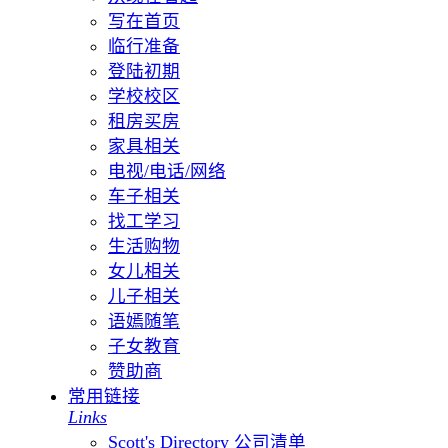
写在首页
临行准备
登陆初期
学校校区
租房买房
家具相关
电视/电话/网络
车子相关
找工学习
生活购物
女儿相关
儿子相关
语嫣随笔
子女教育
赞助商
常用链接
Links
Scott's Directory 公司清单