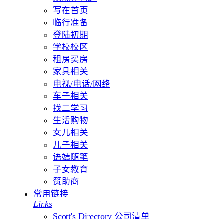
写在首页
临行准备
登陆初期
学校校区
租房买房
家具相关
电视/电话/网络
车子相关
找工学习
生活购物
女儿相关
儿子相关
语嫣随笔
子女教育
赞助商
常用链接
Links
Scott's Directory 公司清单