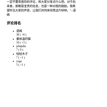
一定不要吝啬你的评论，和大家分享点什么吧。对于后
来者，那都是宝贵的信息，也是一种对我的鼓励。我希
望听见大家的声音，让我们共同来培育这片树林。”--语
嫣
评论排名
语嫣
38
(
+8
)
量体温的猫
10
(
+3
)
juliajulia
7
(
0
)
轻轻木子
7
(
+1
)
yuga
5
(
+1
)