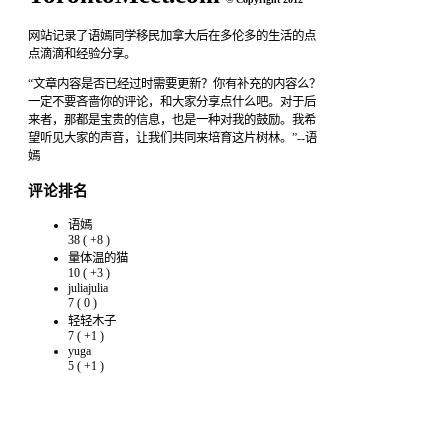
网站记录了语嫣同学移民加拿大后在多伦多的生活的点
点滴滴和经验分享。
“文章内容是否已经过时需要更新？你有补充的内容么？
一定不要吝啬你的评论，和大家分享点什么吧。对于后
来者，那都是宝贵的信息，也是一种对我的鼓励。我希
望听见大家的声音，让我们共同来培育这片树林。”--语
嫣
评论排名
语嫣
38
(
+8
)
量体温的猫
10
(
+3
)
juliajulia
7
(
0
)
轻轻木子
7
(
+1
)
yuga
5
(
+1
)