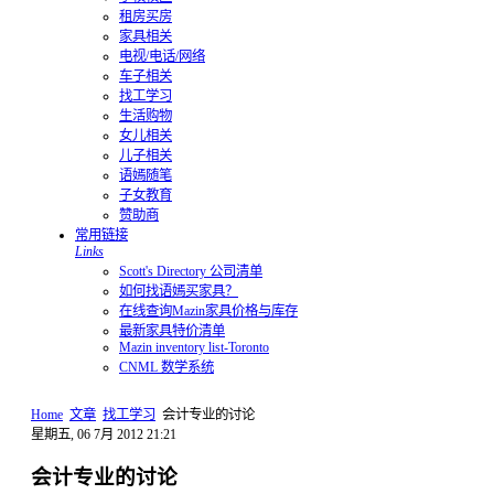
租房买房
家具相关
电视/电话/网络
车子相关
找工学习
生活购物
女儿相关
儿子相关
语嫣随笔
子女教育
赞助商
常用链接
Links
Scott's Directory 公司清单
如何找语嫣买家具？
在线查询Mazin家具价格与库存
最新家具特价清单
Mazin inventory list-Toronto
CNML 数学系统
Home
文章
找工学习
会计专业的讨论
星期五, 06 7月 2012 21:21
会计专业的讨论