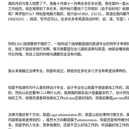
我四月初与家人短登了下，准备十月或十一月再去多伦多长登。我在国内一直从
工作经历。现在我想到了多伦多，刚开始只要找个工作就好（会不会好找？收银
呢？再学些什么？特别是电脑方面的，我只会WORD、EXCEL，英语在国内
FRIENDS），阅读、写作还可以。在多伦多考英语测试时听、说、读、写是7
你的LINC成绩算很不错的了，一般你这个成绩都是国内英语专业的同学才考
在，我还不是经常受打击啊，每次我要是在女儿面前说两句英语，她就会嘲讽我
作比你强，而且上班的时候沟通都完全没有问题。
我从未接触过法律专业，但是听说过，移民的在多伦多几乎没有希望当律师的，
但是不知道你为什么喜欢转会计专业，会计专业在以前属于很容易找工作的，因
的，然后以后还要考CGA啊什么的，我周围的朋友会计是最最多的了。估计你
始的工作，收银员或者其他类似工作full time还是好找的，但是如果是part ti
法律方面还有个方向，就是Legal administration 的，就是以后在
内容很容易查得到的），虽然大方向都是属于administration，但是还是有所细
多，但是学的人也多，竞争很激烈，还是不怎么好找工作的。听说最好找工作的