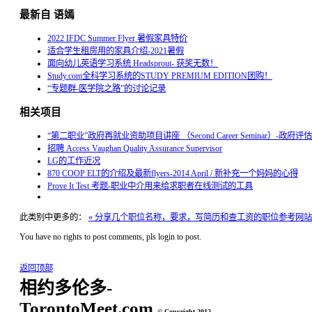
最新自 语嫣
2022 IFDC Summer Flyer 暑假家具特价
适合学生租房用的家具介绍-2021暑假
面向幼儿英语学习系统 Headsprout- 获奖无数！
Study.com全科学习系统的STUDY PREMIUM EDITION团购！
“专题群-医学院之路”的讨论记录
相关项目
“第二职业”政府再就业资助项目讲座 （Second Career Seminar）-政府
招聘 Access Vaughan Quality Assurance Supervisor
LG的工作近况
870 COOP ELT的介绍及最新flyers-2014 April / 新补充一个妈妈的心得
Prove It Test 考题-职业中介用来给求职者在线测试的工具
此类别中更多的：
« 分享几个职位名称，要求，写简历和查工资的职位参考网站
You have no rights to post comments, pls login to post.
返回顶部
相约多伦多-
TorontoMeet.com
© Copyright 2012