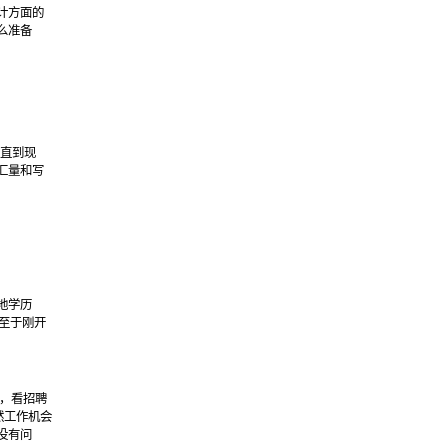
计方面的
么准备
，直到现
汇量和写
地学历
至于刚开
了，看招聘
虽然工作机会
没有问