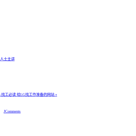
评估人士主讲
-找工必读
给LG找工作准备的网站 »
JComments