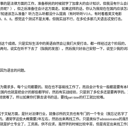
事的是法律方面的工作，准备移民的时候就学了加拿大的会计知识，但我没有什么会
员呢？），但之后准备往会计这方面走。如果这样的话，你认为我现在在国内应该怎
都不知道该怎么准备？听力怎么听都没什么提高（有时听听VOA，有时看看英文电影
、8、8、8。感觉这个测试不是太难，但我实战不行，在多伦多那几天语言忒受打击。
得到这个成绩。只是实际生活中的英语自然会让我们大受打击，都一样经过这个阶段的
两句，说实在听不下去了（指我的发音）。然后我只好自己安慰一下，说至少我的词
因为语言的问题。
为需求多，每个公司都要的。现在也不容易找工作了。而且会计专业一般都是要有本
在国内也就是把会计的那些都学好，然后有实战经验，只是到了多伦多还是要再学的。
me的就很难了。所以如果你打算去读书的话，要找part time的打工就比较难。
律师行做文员，属于文秘方面，是针对法律行业，就像诊所的文员也有专门的一个专业（我忘记名字
分的。通常学这些大概需要2年左右，然后出来再找工作。只是类似于administration的
就是护士专业了，工资高，供不应求。虽然学的时候比较辛苦，但是肯定出来找工作