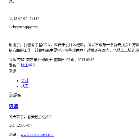
题。
2012-07-07 #3117
luckyjanehappytime
谢谢了，我也考了些CGA，但苦于没什么经验，所以不敢想一下就去找会计方
秘方面的工作，计算机都主要学习哪些软件呢？趁着还在国内，也想上上培训班
阅读
7767
次数
最后修改于 星期日, 02 6月 2013 00:13
发布于
找工学习
来源
会计
找工
语嫣
冬天来了，春天还会远么？
QQ: 12585787
网站：
www.torontomeet.com