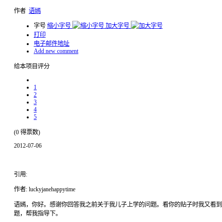
作者
语嫣
字号
缩小字号
加大字号
打印
电子邮件地址
Add new comment
给本项目评分
1
2
3
4
5
(0 得票数)
2012-07-06
引用:
作者: luckyjanehappytime
语嫣，你好。感谢你回答我之前关于我儿子上学的问题。看你的贴子时我又看到
题，帮我指导下。